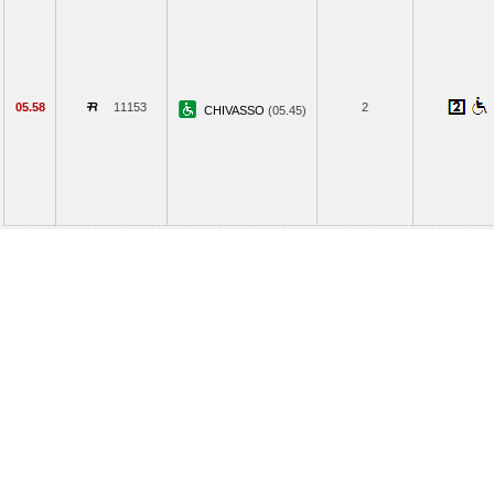
05.58
11153
2
CHIVASSO
(05.45)