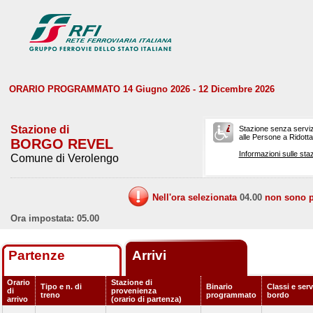
ORARIO PROGRAMMATO 14 Giugno 2026 - 12 Dicembre 2026
Stazione di
Stazione senza serviz
alle Persone a Ridotta 
BORGO REVEL
Informazioni sulle staz
Comune di Verolengo
Nell'ora selezionata
04.00
non sono pr
Ora impostata: 05.00
Partenze
Arrivi
Orario
Stazione di
Tipo e n. di
Binario
Classi e serv
di
provenienza
treno
programmato
bordo
arrivo
(orario di partenza)