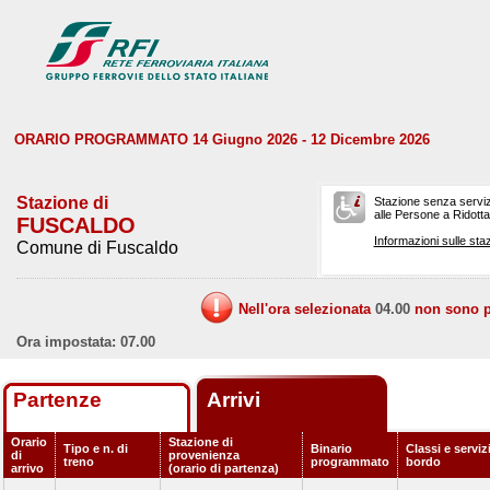
ORARIO PROGRAMMATO 14 Giugno 2026 - 12 Dicembre 2026
Stazione di
Stazione senza serviz
alle Persone a Ridotta 
FUSCALDO
Informazioni sulle staz
Comune di Fuscaldo
Nell'ora selezionata
04.00
non sono pr
Ora impostata: 07.00
Partenze
Arrivi
Orario
Stazione di
Tipo e n. di
Binario
Classi e serviz
di
provenienza
treno
programmato
bordo
arrivo
(orario di partenza)