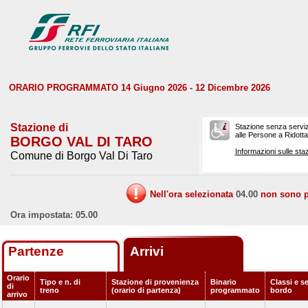
ORARIO PROGRAMMATO 14 Giugno 2026 - 12 Dicembre 2026
Stazione di
Stazione senza serviz
alle Persone a Ridotta 
BORGO VAL DI TARO
Informazioni sulle staz
Comune di Borgo Val Di Taro
Nell'ora selezionata
04.00
non sono pr
Ora impostata: 05.00
Partenze
Arrivi
Orario
Tipo e n. di
Stazione di provenienza
Binario
Classi e se
di
treno
(orario di partenza)
programmato
bordo
arrivo