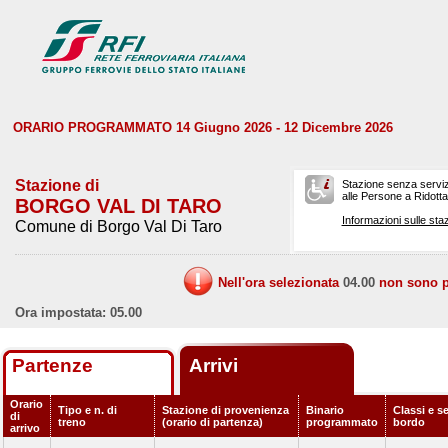
ORARIO PROGRAMMATO 14 Giugno 2026 - 12 Dicembre 2026
Stazione di
Stazione senza serviz
alle Persone a Ridotta 
BORGO VAL DI TARO
Informazioni sulle staz
Comune di Borgo Val Di Taro
Nell'ora selezionata
04.00
non sono pr
Ora impostata: 05.00
Partenze
Arrivi
Orario
Tipo e n. di
Stazione di provenienza
Binario
Classi e se
di
treno
(orario di partenza)
programmato
bordo
arrivo