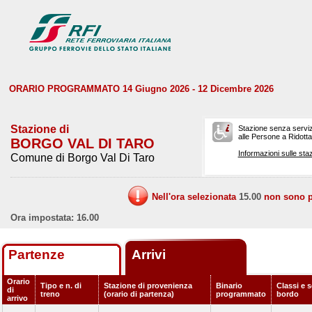
ORARIO PROGRAMMATO 14 Giugno 2026 - 12 Dicembre 2026
Stazione di
Stazione senza serviz
alle Persone a Ridotta 
BORGO VAL DI TARO
Informazioni sulle staz
Comune di Borgo Val Di Taro
Nell'ora selezionata
15.00
non sono pr
Ora impostata: 16.00
Partenze
Arrivi
Orario
Tipo e n. di
Stazione di provenienza
Binario
Classi e s
di
treno
(orario di partenza)
programmato
bordo
arrivo