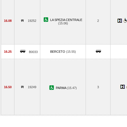
LA SPEZIA CENTRALE
16.08
19252
2
(15.06)
16.25
BERCETO
(15.55)
B0033
16.50
19249
3
PARMA
(15.47)