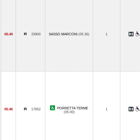
05.40
33900
SASSO MARCONI
(05.36)
1
PORRETTA TERME
05.46
17652
1
(05.00)