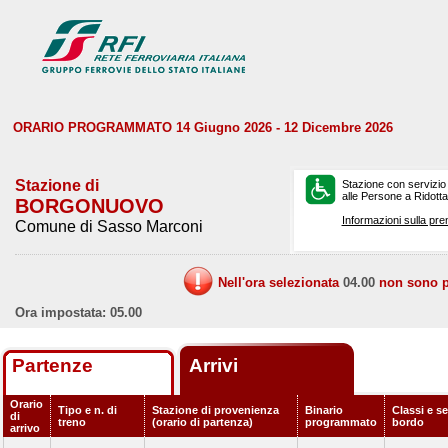
ORARIO PROGRAMMATO 14 Giugno 2026 - 12 Dicembre 2026
Stazione di
Stazione con servizio
alle Persone a Ridotta 
BORGONUOVO
Informazioni sulla pre
Comune di Sasso Marconi
Nell'ora selezionata
04.00
non sono pr
Ora impostata: 05.00
Partenze
Arrivi
Orario
Tipo e n. di
Stazione di provenienza
Binario
Classi e se
di
treno
(orario di partenza)
programmato
bordo
arrivo