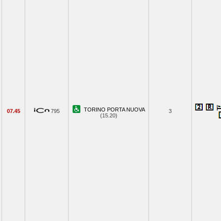
TORINO PORTA NUOVA
07.45
795
3
(15.20)