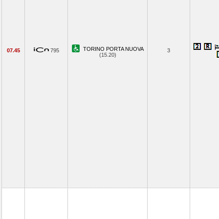
TORINO PORTA NUOVA
07.45
795
3
(15.20)