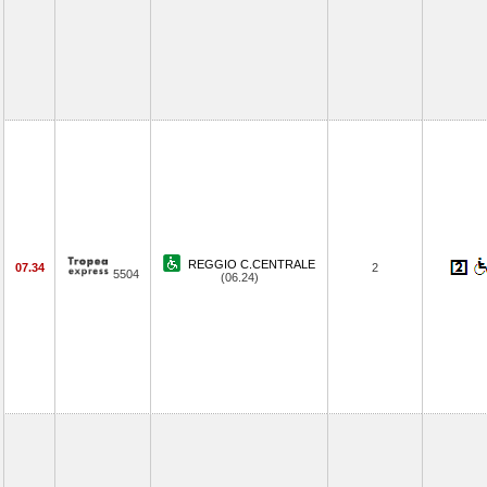
REGGIO C.CENTRALE
07.34
2
5504
(06.24)