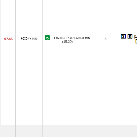
TORINO PORTA NUOVA
07.45
795
3
(15.20)