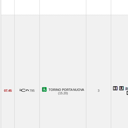
TORINO PORTA NUOVA
07.45
795
3
(15.20)