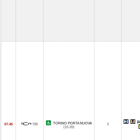
TORINO PORTA NUOVA
07.45
795
3
(15.20)