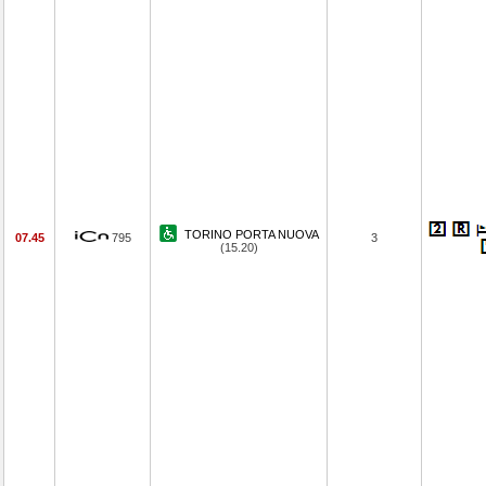
TORINO PORTA NUOVA
07.45
795
3
(15.20)