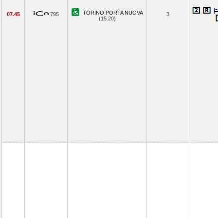
TORINO PORTA NUOVA
07.45
795
3
(15.20)