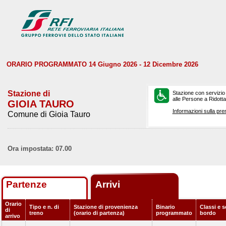
ORARIO PROGRAMMATO 14 Giugno 2026 - 12 Dicembre 2026
Stazione di
Stazione con servizio
alle Persone a Ridotta 
GIOIA TAURO
Informazioni sulla pre
Comune di Gioia Tauro
Ora impostata: 07.00
Partenze
Arrivi
Orario
Tipo e n. di
Stazione di provenienza
Binario
Classi e s
di
treno
(orario di partenza)
programmato
bordo
arrivo