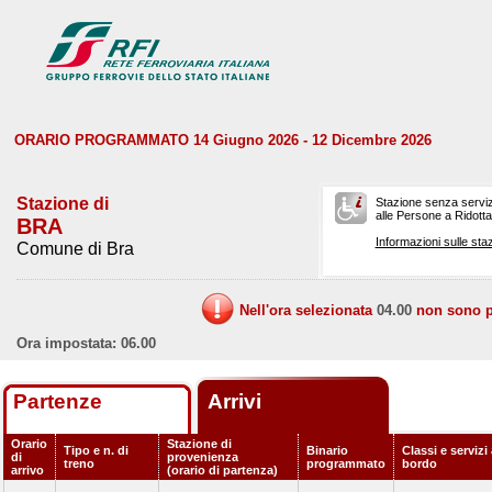
ORARIO PROGRAMMATO 14 Giugno 2026 - 12 Dicembre 2026
Stazione di
Stazione senza serviz
alle Persone a Ridotta 
BRA
Informazioni sulle staz
Comune di Bra
Nell'ora selezionata
04.00
non sono pr
Ora impostata: 06.00
Partenze
Arrivi
Orario
Stazione di
Tipo e n. di
Binario
Classi e servizi
di
provenienza
treno
programmato
bordo
arrivo
(orario di partenza)