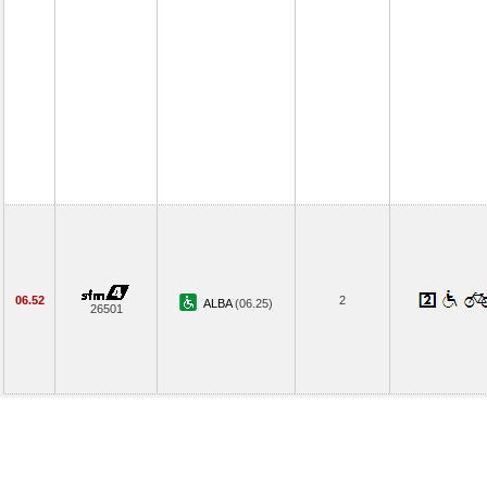
06.52
2
ALBA
(06.25)
26501