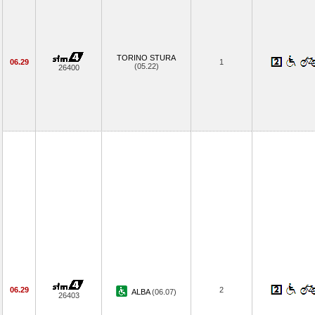
TORINO STURA
06.29
1
(05.22)
26400
06.29
2
ALBA
(06.07)
26403