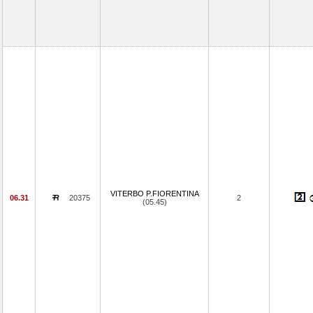
VITERBO P.FIORENTINA
06.31
20375
2
(05.45)