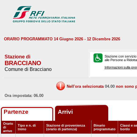
ORARIO PROGRAMMATO 14 Giugno 2026 - 12 Dicembre 2026
Stazione di
Stazione con servizio
alle Persone a Ridotta 
BRACCIANO
Informazioni sulla pre
Comune di Bracciano
Nell'ora selezionata
04.00
non sono pr
Ora impostata: 06.00
Partenze
Arrivi
Orario
Tipo e n. di
Stazione di provenienza
Binario
Classi e se
di
treno
(orario di partenza)
programmato
bordo
arrivo