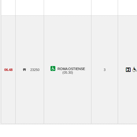
ROMA OSTIENSE
06.48
23250
3
(05.30)