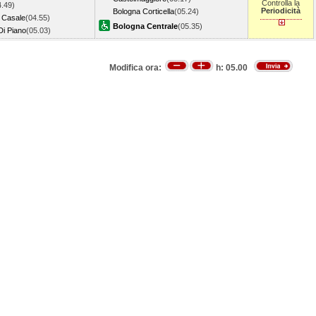
Controlla la
4.49)
Periodicità
Bologna Corticella
(05.24)
n Casale
(04.55)
Bologna Centrale
(05.35)
Di Piano
(05.03)
Modifica ora:
h:
05.00