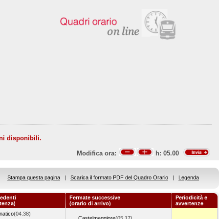
ni disponibili.
Modifica ora:
h:
05.00
Stampa questa pagina
|
Scarica il formato PDF del Quadro Orario
|
Legenda
edenti
Fermate successive
Periodicità e
rtenza)
(orario di arrivo)
avvertenze
natico
(04.38)
Castelmaggiore
(05.17)