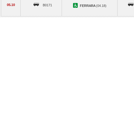
05.10
B0171
FERRARA
(04.18)