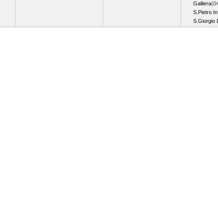
Galliera
(0
S.Pietro I
S.Giorgio 