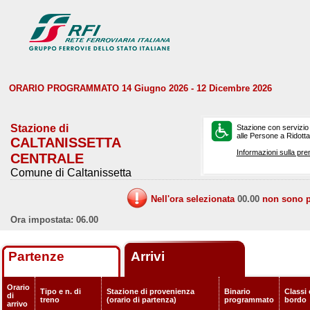
ORARIO PROGRAMMATO 14 Giugno 2026 - 12 Dicembre 2026
Stazione di
Stazione con servizio
alle Persone a Ridotta 
CALTANISSETTA
Informazioni sulla pre
CENTRALE
Comune di Caltanissetta
Nell'ora selezionata
00.00
non sono pr
Ora impostata: 06.00
Partenze
Arrivi
Orario
Tipo e n. di
Stazione di provenienza
Binario
Classi 
di
treno
(orario di partenza)
programmato
bordo
arrivo