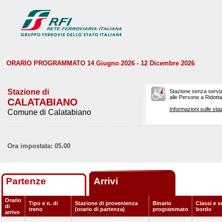
ORARIO PROGRAMMATO 14 Giugno 2026 - 12 Dicembre 2026
Stazione di
Stazione senza serviz
alle Persone a Ridotta 
CALATABIANO
Informazioni sulle staz
Comune di Calatabiano
Ora impostata: 05.00
Partenze
Arrivi
Orario
Tipo e n. di
Stazione di provenienza
Binario
Classi e s
di
treno
(orario di partenza)
programmato
bordo
arrivo