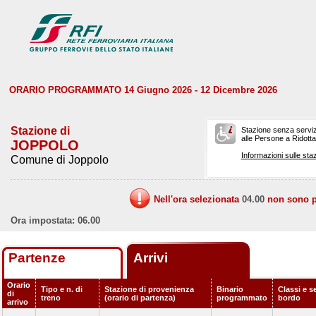
ORARIO PROGRAMMATO 14 Giugno 2026 - 12 Dicembre 2026
Stazione di
Stazione senza serviz
alle Persone a Ridotta 
JOPPOLO
Informazioni sulle staz
Comune di Joppolo
Nell'ora selezionata
04.00
non sono pr
Ora impostata: 06.00
Partenze
Arrivi
Orario
Tipo e n. di
Stazione di provenienza
Binario
Classi e se
di
treno
(orario di partenza)
programmato
bordo
arrivo