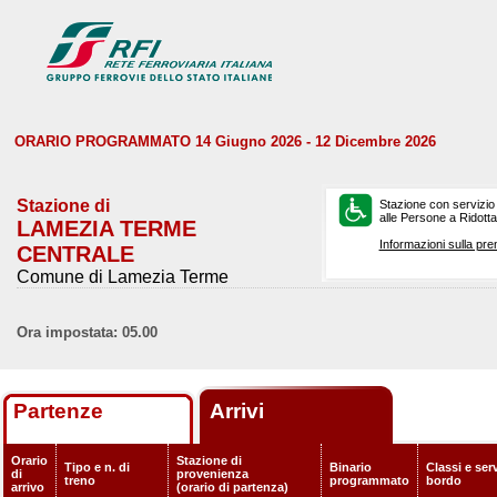
ORARIO PROGRAMMATO 14 Giugno 2026 - 12 Dicembre 2026
Stazione di
Stazione con servizio
alle Persone a Ridotta 
LAMEZIA TERME
Informazioni sulla pre
CENTRALE
Comune di Lamezia Terme
Ora impostata: 05.00
Partenze
Arrivi
Orario
Stazione di
Tipo e n. di
Binario
Classi e serv
di
provenienza
treno
programmato
bordo
arrivo
(orario di partenza)