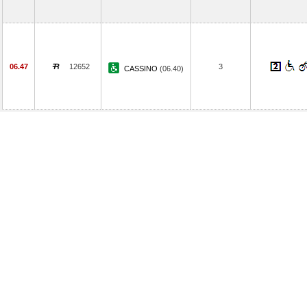
06.47
12652
3
CASSINO
(06.40)