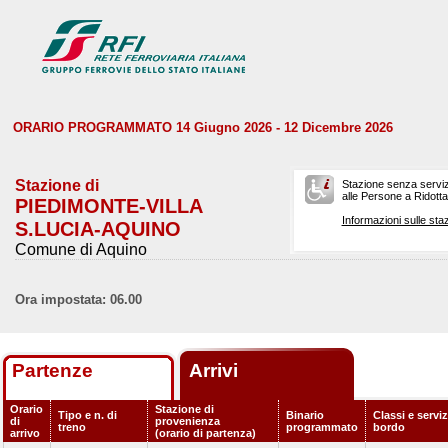
ORARIO PROGRAMMATO 14 Giugno 2026 - 12 Dicembre 2026
Stazione di
Stazione senza serviz
alle Persone a Ridotta 
PIEDIMONTE-VILLA
Informazioni sulle staz
S.LUCIA-AQUINO
Comune di Aquino
Ora impostata: 06.00
Partenze
Arrivi
Orario
Stazione di
Tipo e n. di
Binario
Classi e serviz
di
provenienza
treno
programmato
bordo
arrivo
(orario di partenza)