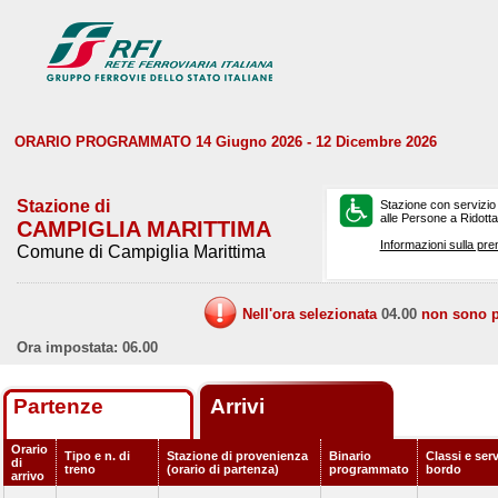
ORARIO PROGRAMMATO 14 Giugno 2026 - 12 Dicembre 2026
Stazione di
Stazione con servizio
alle Persone a Ridotta 
CAMPIGLIA MARITTIMA
Informazioni sulla pre
Comune di Campiglia Marittima
Nell'ora selezionata
04.00
non sono pr
Ora impostata: 06.00
Partenze
Arrivi
Orario
Tipo e n. di
Stazione di provenienza
Binario
Classi e serv
di
treno
(orario di partenza)
programmato
bordo
arrivo