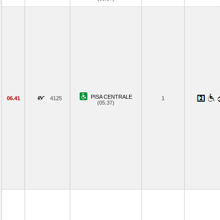
PISA CENTRALE
06.41
4125
1
(05.37)