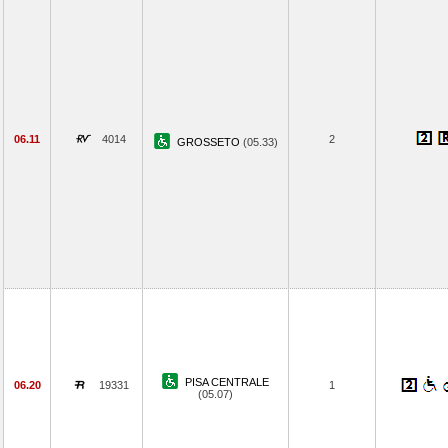
06.11
4014
2
GROSSETO
(05.33)
PISA CENTRALE
06.20
19331
1
(05.07)