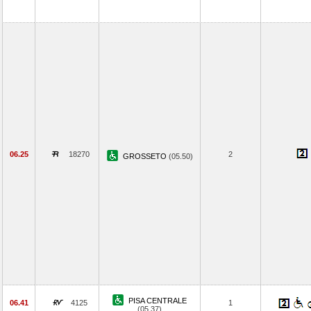
06.25
18270
2
GROSSETO
(05.50)
PISA CENTRALE
06.41
4125
1
(05.37)