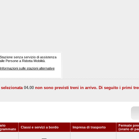
Stazione senza servizio di assistenza
alle Persone a Ridotta Mobilità.
Informazioni sulle stazioni alternative
a selezionata
04.00
non sono previsti treni in arrivo. Di seguito i primi tre
ario
Fermate pre
Classi e servizi a bordo
Impresa di trasporto
grammato
(orario di pa