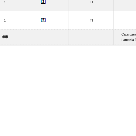
1
TI
1
TI
Catanzar
Lamezia T