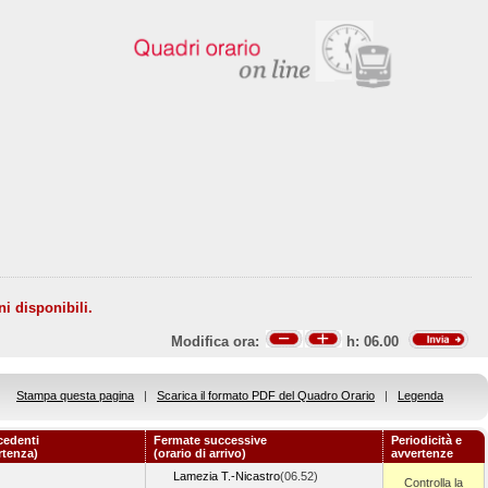
ni disponibili.
Modifica ora:
h:
06.00
Stampa questa pagina
|
Scarica il formato PDF del Quadro Orario
|
Legenda
cedenti
Fermate successive
Periodicità e
rtenza)
(orario di arrivo)
avvertenze
Lamezia T.-Nicastro
(06.52)
Controlla la