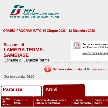
ORARIO PROGRAMMATO 14 Giugno 2026 - 12 Dicembre 2026
Stazione di
Stazione senza serviz
alle Persone a Ridotta 
LAMEZIA TERME-
Informazioni sulle staz
SAMBIASE
Comune di Lamezia Terme
Nell'ora selezionata
04.00
non sono pr
Ora impostata: 06.00
Partenze
Arrivi
Orario
Tipo e n. di
Stazione di provenienza
Binario
Classi e se
di
treno
(orario di partenza)
programmato
bordo
arrivo