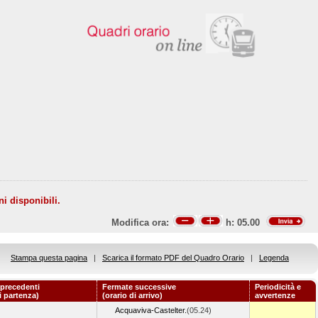
ni disponibili.
Modifica ora:
h:
05.00
Stampa questa pagina
|
Scarica il formato PDF del Quadro Orario
|
Legenda
precedenti
Fermate successive
Periodicità e
i partenza)
(orario di arrivo)
avvertenze
Acquaviva-Castelter.
(05.24)