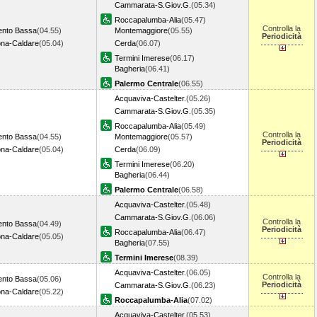
Cammarata-S.Giov.G.
(05.34)
Roccapalumba-Alia
(05.47)
Controlla la
ento Bassa
(04.55)
Montemaggiore
(05.55)
Periodicità
na-Caldare
(05.04)
Cerda
(06.07)
Termini Imerese
(06.17)
Bagheria
(06.41)
Palermo Centrale
(06.55)
Acquaviva-Castelter.
(05.26)
Cammarata-S.Giov.G.
(05.35)
Roccapalumba-Alia
(05.49)
Controlla la
ento Bassa
(04.55)
Montemaggiore
(05.57)
Periodicità
na-Caldare
(05.04)
Cerda
(06.09)
Termini Imerese
(06.20)
Bagheria
(06.44)
Palermo Centrale
(06.58)
Acquaviva-Castelter.
(05.48)
Cammarata-S.Giov.G.
(06.06)
Controlla la
ento Bassa
(04.49)
Periodicità
Roccapalumba-Alia
(06.47)
na-Caldare
(05.05)
Bagheria
(07.55)
Termini Imerese
(08.39)
Acquaviva-Castelter.
(06.05)
Controlla la
ento Bassa
(05.06)
Periodicità
Cammarata-S.Giov.G.
(06.23)
na-Caldare
(05.22)
Roccapalumba-Alia
(07.02)
Acquaviva-Castelter.
(05.53)