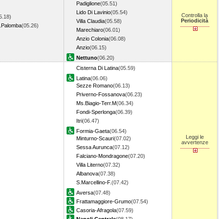
Padiglione
(05.51)
Lido Di Lavinio
(05.54)
Controlla la
5.18)
Periodicità
Villa Claudia
(05.58)
.Palomba
(05.26)
Marechiaro
(06.01)
Anzio Colonia
(06.08)
Anzio
(06.15)
Nettuno
(06.20)
Cisterna Di Latina
(05.59)
Latina
(06.06)
Sezze Romano
(06.13)
Priverno-Fossanova
(06.23)
Ms.Biagio-Terr.M
(06.34)
Fondi-Sperlonga
(06.39)
Itri
(06.47)
Formia-Gaeta
(06.54)
Leggi le
Minturno-Scauri
(07.02)
avvertenze
Sessa Aurunca
(07.12)
Falciano-Mondragone
(07.20)
Villa Literno
(07.32)
Albanova
(07.38)
S.Marcellino-F.
(07.42)
Aversa
(07.48)
Frattamaggiore-Grumo
(07.54)
Casoria-Afragola
(07.59)