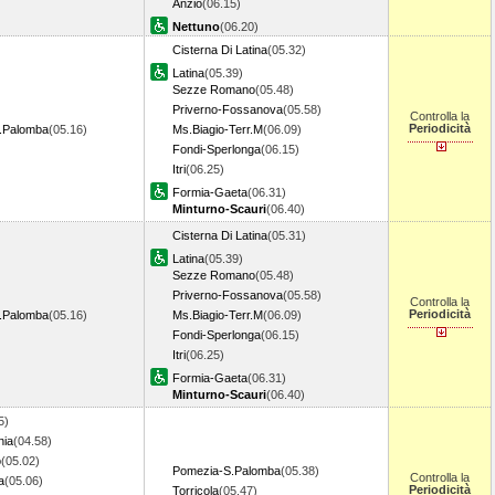
Anzio
(06.15)
Nettuno
(06.20)
Cisterna Di Latina
(05.32)
Latina
(05.39)
Sezze Romano
(05.48)
Priverno-Fossanova
(05.58)
Controlla la
Periodicità
.Palomba
(05.16)
Ms.Biagio-Terr.M
(06.09)
Fondi-Sperlonga
(06.15)
Itri
(06.25)
Formia-Gaeta
(06.31)
Minturno-Scauri
(06.40)
Cisterna Di Latina
(05.31)
Latina
(05.39)
Sezze Romano
(05.48)
Priverno-Fossanova
(05.58)
Controlla la
Periodicità
.Palomba
(05.16)
Ms.Biagio-Terr.M
(06.09)
Fondi-Sperlonga
(06.15)
Itri
(06.25)
Formia-Gaeta
(06.31)
Minturno-Scauri
(06.40)
5)
nia
(04.58)
o
(05.02)
Pomezia-S.Palomba
(05.38)
Controlla la
a
(05.06)
Periodicità
Torricola
(05.47)