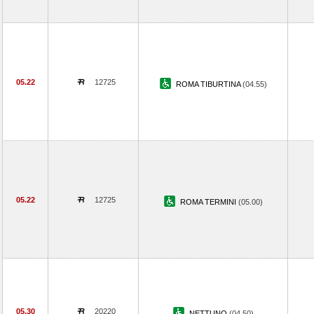
05.22
12725
ROMA TIBURTINA
(04.55)
05.22
12725
ROMA TERMINI
(05.00)
05.30
20220
NETTUNO
(04.50)