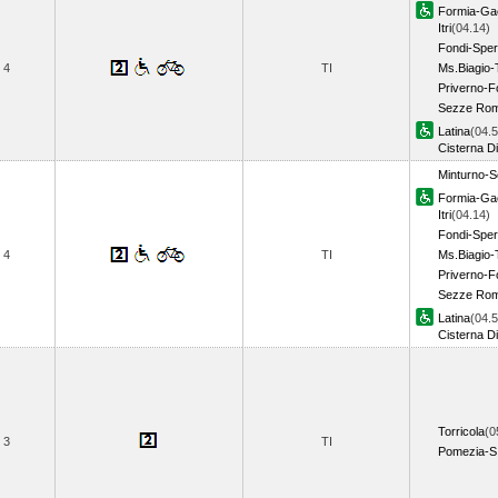
Formia-Ga
Itri
(04.14)
Fondi-Sper
4
TI
Ms.Biagio-
Priverno-
Sezze Ro
Latina
(04.5
Cisterna Di
Minturno-S
Formia-Ga
Itri
(04.14)
Fondi-Sper
4
TI
Ms.Biagio-
Priverno-
Sezze Ro
Latina
(04.5
Cisterna Di
Torricola
(0
3
TI
Pomezia-S