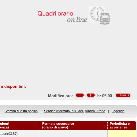
ni disponibili.
Modifica ora:
h:
05.00
Stampa questa pagina
|
Scarica il formato PDF del Quadro Orario
|
Legenda
edenti
Fermate successive
Periodicità e
tenza)
(orario di arrivo)
avvertenze
cauri
(03.57)