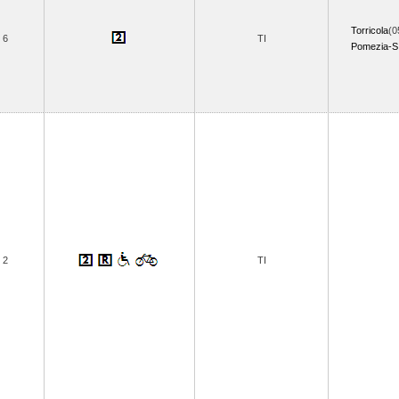
Torricola
(0
6
TI
Pomezia-S
2
TI