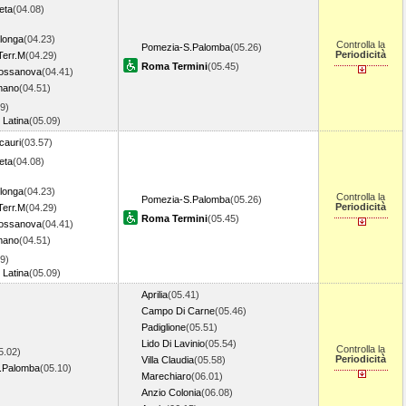
eta
(04.08)
longa
(04.23)
Controlla la
Pomezia-S.Palomba
(05.26)
Periodicità
Terr.M
(04.29)
Roma Termini
(05.45)
Fossanova
(04.41)
mano
(04.51)
9)
 Latina
(05.09)
cauri
(03.57)
eta
(04.08)
longa
(04.23)
Controlla la
Pomezia-S.Palomba
(05.26)
Periodicità
Terr.M
(04.29)
Roma Termini
(05.45)
Fossanova
(04.41)
mano
(04.51)
9)
 Latina
(05.09)
Aprilia
(05.41)
Campo Di Carne
(05.46)
Padiglione
(05.51)
Lido Di Lavinio
(05.54)
Controlla la
5.02)
Periodicità
Villa Claudia
(05.58)
.Palomba
(05.10)
Marechiaro
(06.01)
Anzio Colonia
(06.08)