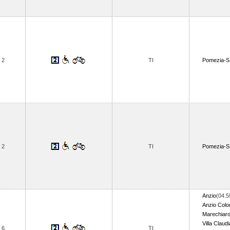
2
TI
Pomezia-S
2
TI
Pomezia-S
Anzio
(04.5
Anzio Colo
Marechiar
Villa Claudi
6
TI