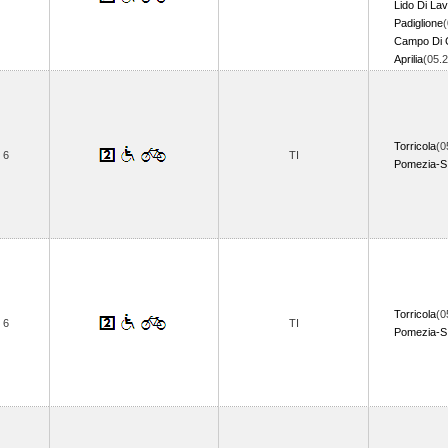
Lido Di Lav
Padiglione
(
Campo Di 
Aprilia
(05.
Torricola
(0
6
TI
Pomezia-S
Torricola
(0
6
TI
Pomezia-S