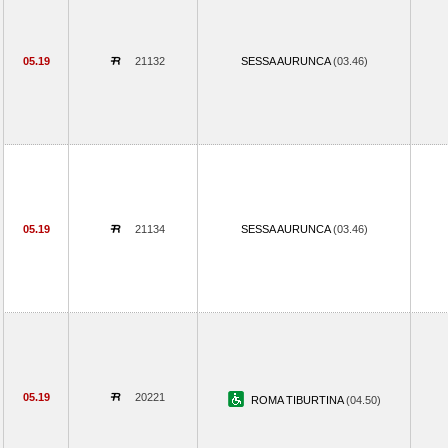
05.19
21132
SESSA AURUNCA
(03.46)
05.19
21134
SESSA AURUNCA
(03.46)
05.19
20221
ROMA TIBURTINA
(04.50)