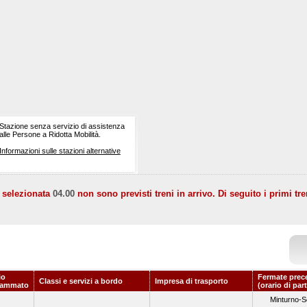
Stazione senza servizio di assistenza
alle Persone a Ridotta Mobilità.
Informazioni sulle stazioni alternative
a selezionata
04.00
non sono previsti treni in arrivo. Di seguito i primi tre
io
Fermate prec
Classi e servizi a bordo
Impresa di trasporto
rammato
(orario di par
Minturno-S