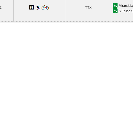
Mirandola
2
TTX
S.Felice 