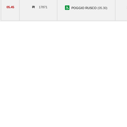
05.45
17871
POGGIO RUSCO
(05.30)