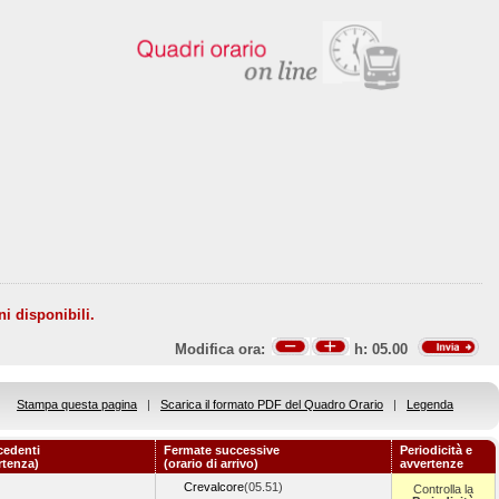
ni disponibili.
Modifica ora:
h:
05.00
Stampa questa pagina
|
Scarica il formato PDF del Quadro Orario
|
Legenda
cedenti
Fermate successive
Periodicità e
rtenza)
(orario di arrivo)
avvertenze
Crevalcore
(05.51)
Controlla la