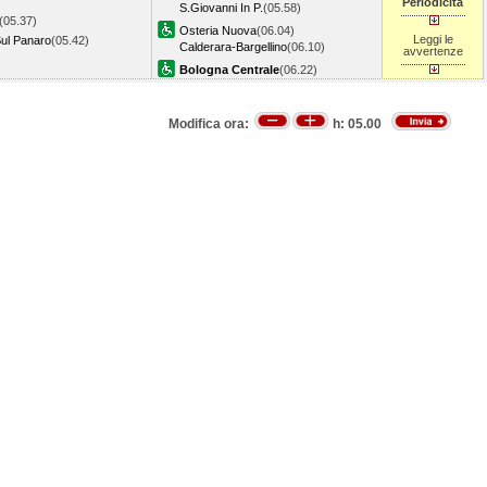
Periodicità
S.Giovanni In P.
(05.58)
(05.37)
Osteria Nuova
(06.04)
Leggi le
Sul Panaro
(05.42)
Calderara-Bargellino
(06.10)
avvertenze
Bologna Centrale
(06.22)
Modifica ora:
h:
05.00