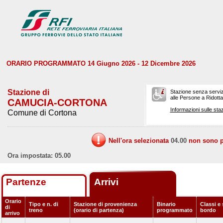
ORARIO PROGRAMMATO 14 Giugno 2026 - 12 Dicembre 2026
Stazione di
Stazione senza serviz
alle Persone a Ridotta 
CAMUCIA-CORTONA
Informazioni sulle staz
Comune di Cortona
Nell'ora selezionata
04.00
non sono pr
Ora impostata: 05.00
Partenze
Arrivi
Orario
Tipo e n. di
Stazione di provenienza
Binario
Classi e 
di
treno
(orario di partenza)
programmato
bordo
arrivo