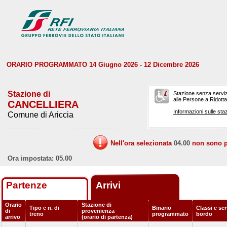
ORARIO PROGRAMMATO 14 Giugno 2026 - 12 Dicembre 2026
Stazione di
Stazione senza serviz
alle Persone a Ridotta 
CANCELLIERA
Informazioni sulle staz
Comune di Ariccia
Nell'ora selezionata
04.00
non sono pr
Ora impostata: 05.00
Partenze
Arrivi
Orario
Stazione di
Tipo e n. di
Binario
Classi e ser
di
provenienza
treno
programmato
bordo
arrivo
(orario di partenza)