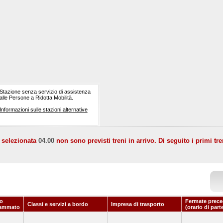
Stazione senza servizio di assistenza
alle Persone a Ridotta Mobilità.
Informazioni sulle stazioni alternative
a selezionata
04.00
non sono previsti treni in arrivo. Di seguito i primi tre
io
Fermate prece
Classi e servizi a bordo
Impresa di trasporto
rammato
(orario di part