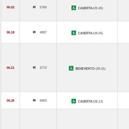
06.02
5769
CASERTA
(05.45)
06.18
4897
CASERTA
(06.05)
06.21
3773
BENEVENTO
(05.01)
06.26
5803
CASERTA
(06.13)