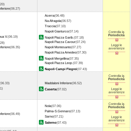
.20)
nferiore
(06.27)
Acerra
(06.48)
Na Afragola
(06.57)
Traccia
(07.10)
Napoli Gianturco
(07.14)
Controlla la
Periodicità
ua V.
(06.19)
Napoli Piazza Garib.
(07.18)
Napoli Piazza Cavour
(07.24)
.28)
Leggi le
nferiore
(06.35)
Napoli Montesanto
(07.27)
avvertenze
Napoli Piazza Amedeo
(07.30)
Napoli Mergellina
(07.35)
Napoli Piazza Leop.
(07.39)
Napoli Campi Flegrei
(07.43)
Controlla la
Periodicità
(06.33)
Maddaloni Inferiore
(06.52)
41)
Leggi le
Caserta
(07.02)
avvertenze
Controlla la
Nola
(07.06)
Periodicità
Palma-S.Gennaro
(07.13)
nferiore
(06.49)
Sarno
(07.21)
Leggi le
avvertenze
Salerno
(07.43)