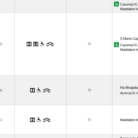
Caserta
(06
Maddaloni I
S.Maria Cap
5
TI
Caserta
(06
Maddaloni I
Na Afragola
6
TI
Acerra
(06.
1
TI
Maddaloni I