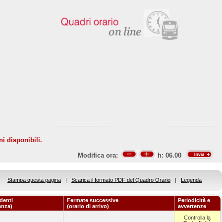
ni disponibili.
Modifica ora:
h:
06.00
Stampa questa pagina
|
Scarica il formato PDF del Quadro Orario
|
Legenda
denti
Fermate successive
Periodicità e
enza)
(orario di arrivo)
avvertenze
Controlla la