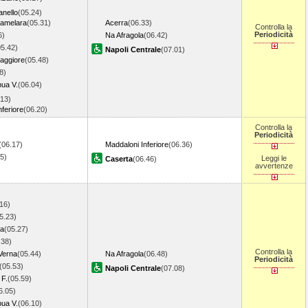
anello
(05.24)
ramelara
(05.31)
Acerra
(06.33)
Controlla la
Periodicità
6)
Na Afragola
(06.42)
05.42)
Napoli Centrale
(07.01)
aggiore
(05.48)
8)
ua V.
(06.04)
.13)
nferiore
(06.20)
Controlla la
Periodicità
(06.17)
Maddaloni Inferiore
(06.36)
25)
Leggi le
Caserta
(06.46)
avvertenze
16)
5.23)
ia
(05.27)
.38)
Controlla la
Verna
(05.44)
Na Afragola
(06.48)
Periodicità
(05.53)
Napoli Centrale
(07.08)
 F.
(05.59)
6.05)
ua V.
(06.10)