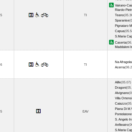
Vairano-Cai
Riardo-Piet
5
TI
Teano
(05.3
Sparanise
(
Pignataro M
Capua
(05.5
S.Maria Cap
Caserta
(06
Maddaloni I
Na Afragola
6
TI
Acerra
(06.
Alife
(05.07)
Dragoni
(05.
Alvignano
(0
Villa Ortens
Caiazzo
(05
Piana Di M.
5
EAV
Pontelatone
S. Angelo In
Anfiteatro
(0
S.Maria Cap