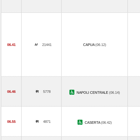
06.41
21441
CAPUA
(06.12)
06.46
5778
NAPOLI CENTRALE
(06.14)
06.55
4871
CASERTA
(06.42)