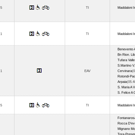
5
TI
Maddaloni I
1
TI
Maddaloni I
Benevento 
Bn Rion. Lib
Tufara Valle
S.Martino V
1
EAV
Cervinara
(0
Rotondi-Paol
Arpaia
(05.4
S. Maria A V
S. Felice A 
5
TI
Maddaloni I
Fontanaros
Rocca D'ev
Mignano Mo
Tora-Prese