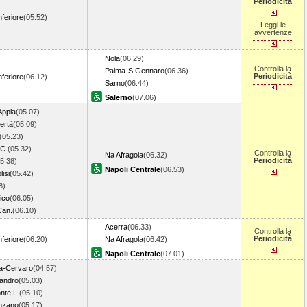
Periodicità
nferiore
(05.52)
Leggi le
avvertenze
Nola
(06.29)
Controlla la
Palma-S.Gennaro
(06.36)
Periodicità
nferiore
(06.12)
Sarno
(06.44)
Salerno
(07.06)
Appia
(05.07)
ertà
(05.09)
(05.23)
.C.
(05.32)
Controlla la
Na Afragola
(06.32)
Periodicità
5.38)
Napoli Centrale
(06.53)
isi
(05.42)
8)
ico
(06.05)
Can.
(06.10)
Acerra
(06.33)
Controlla la
Periodicità
nferiore
(06.20)
Na Afragola
(06.42)
Napoli Centrale
(07.01)
a-Cervaro
(04.57)
andro
(05.03)
nte L.
(05.10)
nzano
(05.17)