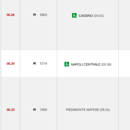
06.26
5803
CASSINO
(04.51)
06.30
5774
NAPOLI CENTRALE
(05.58)
06.33
7859
PIEDIMONTE MATESE (05.01)