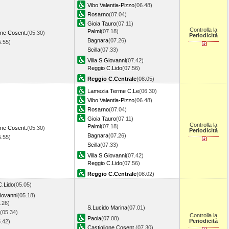
Vibo Valentia-Pizzo
(06.48)
Rosarno
(07.04)
Gioia Tauro
(07.11)
Controlla la
Palmi
(07.18)
one Cosent.
(05.30)
Periodicità
Bagnara
(07.26)
5.55)
Scilla
(07.33)
Villa S.Giovanni
(07.42)
Reggio C.Lido
(07.56)
Reggio C.Centrale
(08.05)
Lamezia Terme C.Le
(06.30)
Vibo Valentia-Pizzo
(06.48)
Rosarno
(07.04)
Gioia Tauro
(07.11)
Controlla la
Palmi
(07.18)
one Cosent.
(05.30)
Periodicità
Bagnara
(07.26)
5.55)
Scilla
(07.33)
Villa S.Giovanni
(07.42)
Reggio C.Lido
(07.56)
Reggio C.Centrale
(08.02)
C.Lido
(05.05)
Giovanni
(05.18)
.26)
S.Lucido Marina
(07.01)
(05.34)
Controlla la
Paola
(07.08)
Periodicità
.42)
Castiglione Cosent.
(07.30)