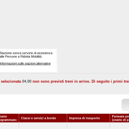
Stazione senza servizio di assistenza
alle Persone a Ridotta Mobilità.
Informazioni sulle stazioni alternative
a selezionata
04.00
non sono previsti treni in arrivo. Di seguito i primi tre
nario
Fermate pr
Classi e servizi a bordo
Impresa di trasporto
ogrammato
(orario di 