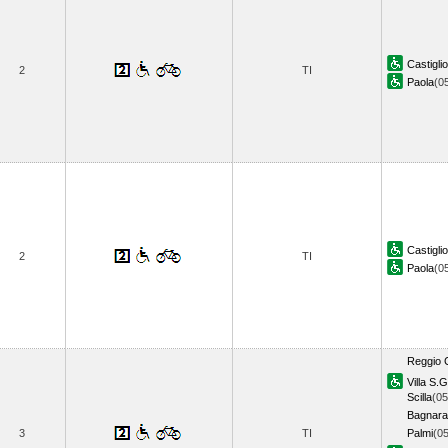
Castigli
2
TI
Paola
(0
Castigli
2
TI
Paola
(0
Reggio 
Villa S.
Scilla
(05
Bagnara
3
TI
Palmi
(05