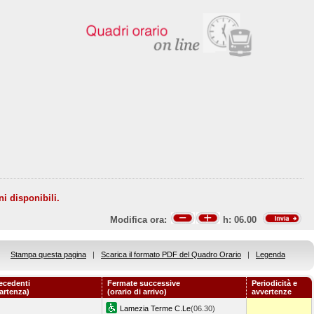
ni disponibili.
Modifica ora:
h:
06.00
Stampa questa pagina
|
Scarica il formato PDF del Quadro Orario
|
Legenda
ecedenti
Fermate successive
Periodicità e
partenza)
(orario di arrivo)
avvertenze
Lamezia Terme C.Le
(06.30)