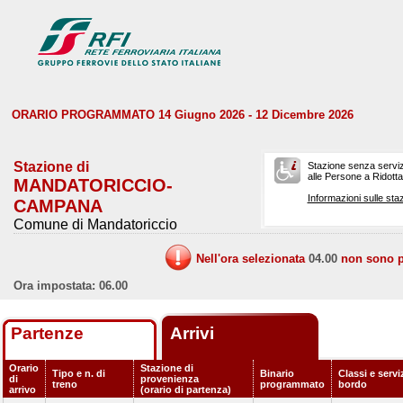
ORARIO PROGRAMMATO 14 Giugno 2026 - 12 Dicembre 2026
Stazione di
Stazione senza serviz
alle Persone a Ridotta 
MANDATORICCIO-
Informazioni sulle staz
CAMPANA
Comune di Mandatoriccio
Nell'ora selezionata
04.00
non sono pr
Ora impostata: 06.00
Partenze
Arrivi
Orario
Stazione di
Tipo e n. di
Binario
Classi e servi
di
provenienza
treno
programmato
bordo
arrivo
(orario di partenza)