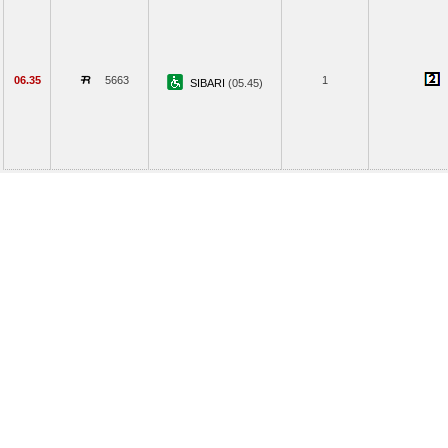
06.35
5663
1
SIBARI
(05.45)