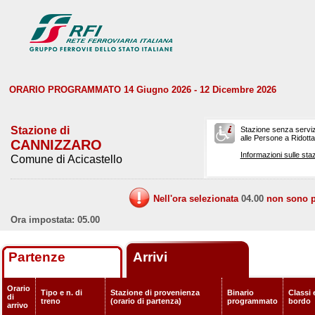
ORARIO PROGRAMMATO 14 Giugno 2026 - 12 Dicembre 2026
Stazione di
Stazione senza serviz
alle Persone a Ridotta 
CANNIZZARO
Informazioni sulle staz
Comune di Acicastello
Nell'ora selezionata
04.00
non sono pr
Ora impostata: 05.00
Partenze
Arrivi
Orario
Tipo e n. di
Stazione di provenienza
Binario
Classi 
di
treno
(orario di partenza)
programmato
bordo
arrivo