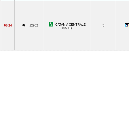
CATANIA CENTRALE
05.24
12952
3
(05.11)