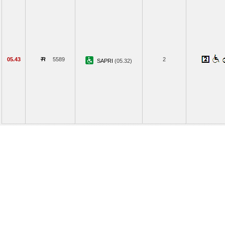
05.43
5589
2
SAPRI
(05.32)