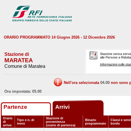
ORARIO PROGRAMMATO 14 Giugno 2026 - 12 Dicembre 2026
Stazione di
Stazione senza serviz
alle Persone a Ridotta 
MARATEA
Informazioni sulle staz
Comune di Maratea
Nell'ora selezionata
04.00
non sono pr
Ora impostata: 05.00
Partenze
Arrivi
Orario
Stazione di
Tipo e n. di
Binario
Classi e servi
di
provenienza
treno
programmato
bordo
arrivo
(orario di partenza)