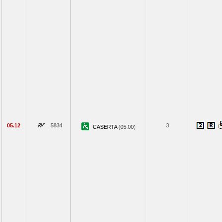
05.12
5834
3
CASERTA
(05.00)