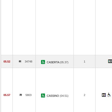
05.52
34748
1
CASERTA
(05.37)
05.57
5803
2
CASSINO
(04.51)