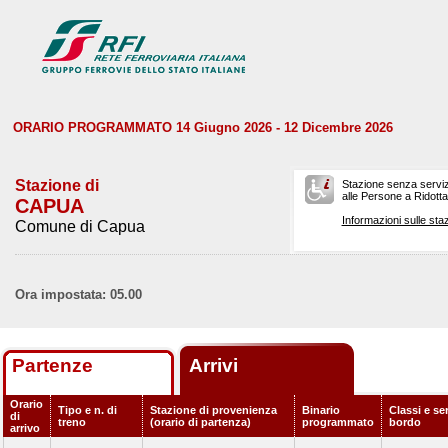
ORARIO PROGRAMMATO 14 Giugno 2026 - 12 Dicembre 2026
Stazione di
Stazione senza serviz
alle Persone a Ridotta 
CAPUA
Informazioni sulle staz
Comune di Capua
Ora impostata: 05.00
Partenze
Arrivi
Orario
Tipo e n. di
Stazione di provenienza
Binario
Classi e ser
di
treno
(orario di partenza)
programmato
bordo
arrivo