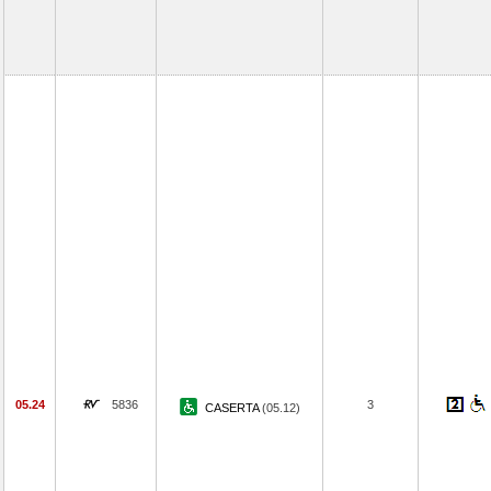
05.24
5836
3
CASERTA
(05.12)