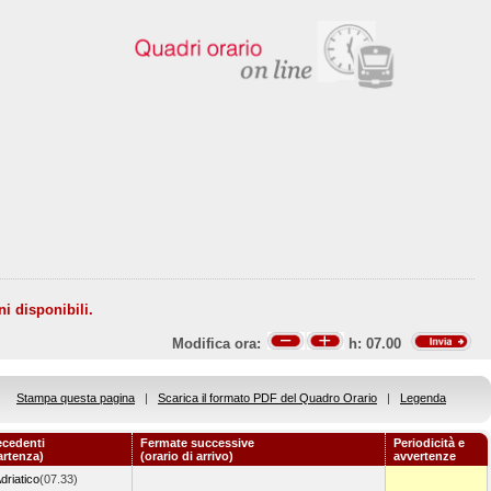
ni disponibili.
Modifica ora:
h:
07.00
Stampa questa pagina
|
Scarica il formato PDF del Quadro Orario
|
Legenda
ecedenti
Fermate successive
Periodicità e
artenza)
(orario di arrivo)
avvertenze
driatico
(07.33)