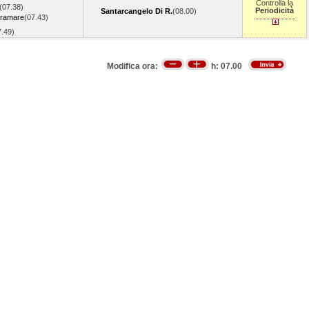
Controlla la
(07.38)
Periodicità
Santarcangelo Di R.
(08.00)
iramare
(07.43)
7.49)
Modifica ora:
h:
07.00