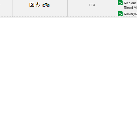
Riccione
2
TTX
Rimini M
Rimini
(0