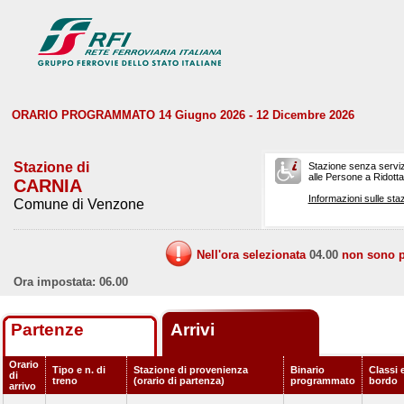
ORARIO PROGRAMMATO 14 Giugno 2026 - 12 Dicembre 2026
Stazione di
Stazione senza serviz
alle Persone a Ridotta 
CARNIA
Informazioni sulle staz
Comune di Venzone
Nell'ora selezionata
04.00
non sono pr
Ora impostata: 06.00
Partenze
Arrivi
Orario
Tipo e n. di
Stazione di provenienza
Binario
Classi e
di
treno
(orario di partenza)
programmato
bordo
arrivo