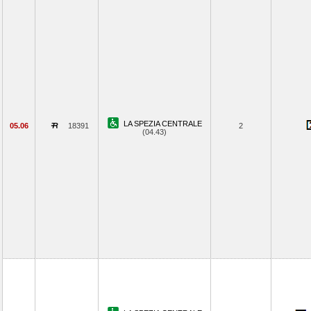
LA SPEZIA CENTRALE
05.06
18391
2
(04.43)