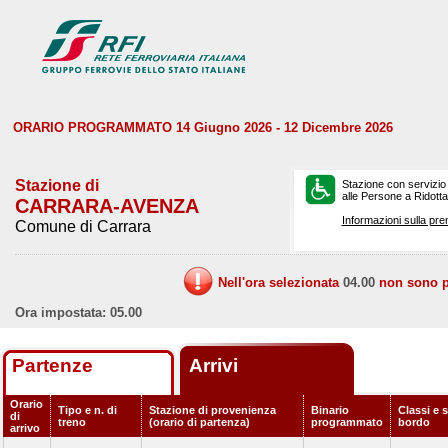
ORARIO PROGRAMMATO 14 Giugno 2026 - 12 Dicembre 2026
Stazione di
Stazione con servizio
alle Persone a Ridotta 
CARRARA-AVENZA
Informazioni sulla pre
Comune di Carrara
Nell'ora selezionata
04.00
non sono pr
Ora impostata: 05.00
Partenze
Arrivi
Orario
Tipo e n. di
Stazione di provenienza
Binario
Classi e s
di
treno
(orario di partenza)
programmato
bordo
arrivo