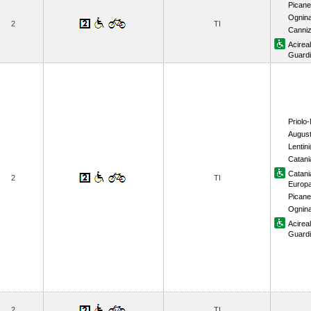
Picane
Ognin
2
TI
Canni
Acirea
Guard
Priolo-M
Augus
Lentini
Catani
Catani
2
TI
Europ
Picane
Ognin
Acirea
Guard
2
TI