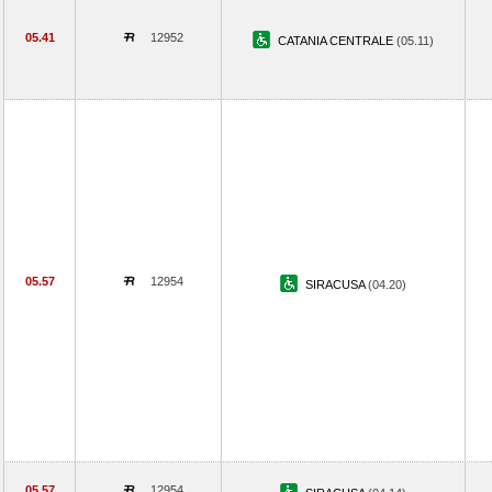
05.41
12952
CATANIA CENTRALE
(05.11)
05.57
12954
SIRACUSA
(04.20)
05.57
12954