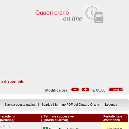
ni disponibili.
Modifica ora:
h:
05.00
Stampa questa pagina
|
Scarica il formato PDF del Quadro Orario
|
Legenda
recedenti
Fermate successive
Periodicità e
 partenza)
(orario di arrivo)
avvertenze
a
(05.15)