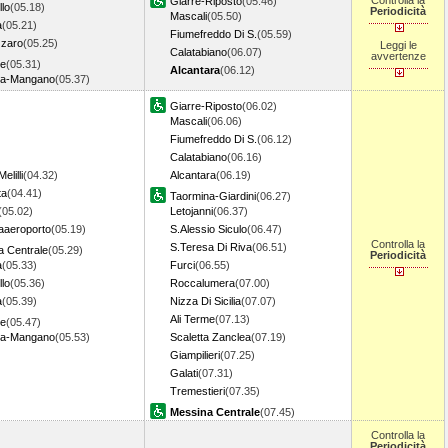
Controlla la
Giarre-Riposto
(05.46)
llo
(05.18)
Periodicità
Mascali
(05.50)
a
(05.21)
Fiumefreddo Di S.
(05.59)
zzaro
(05.25)
Leggi le
Calatabiano
(06.07)
avvertenze
le
(05.31)
Alcantara
(06.12)
ia-Mangano
(05.37)
Giarre-Riposto
(06.02)
Mascali
(06.06)
Fiumefreddo Di S.
(06.12)
Calatabiano
(06.16)
elilli
(04.32)
Alcantara
(06.19)
ta
(04.41)
Taormina-Giardini
(06.27)
(05.02)
Letojanni
(06.37)
aaeroporto
(05.19)
S.Alessio Siculo
(06.47)
Controlla la
S.Teresa Di Riva
(06.51)
a Centrale
(05.29)
Periodicità
a
(05.33)
Furci
(06.55)
llo
(05.36)
Roccalumera
(07.00)
a
(05.39)
Nizza Di Sicilia
(07.07)
Ali Terme
(07.13)
le
(05.47)
ia-Mangano
(05.53)
Scaletta Zanclea
(07.19)
Giampilieri
(07.25)
Galati
(07.31)
Tremestieri
(07.35)
Messina Centrale
(07.45)
Controlla la
Periodicità