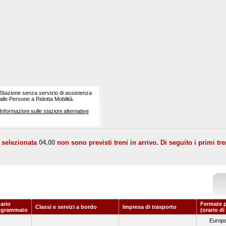
Stazione senza servizio di assistenza
alle Persone a Ridotta Mobilità.
Informazioni sulle stazioni alternative
a selezionata
04.00
non sono previsti treni in arrivo. Di seguito i primi tre
ario
Fermate p
Classi e servizi a bordo
Impresa di trasporto
ogrammato
(orario di
Europ