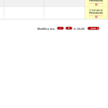
Periodicità
Controlla la
Periodicità
Modifica ora:
h:
04.00