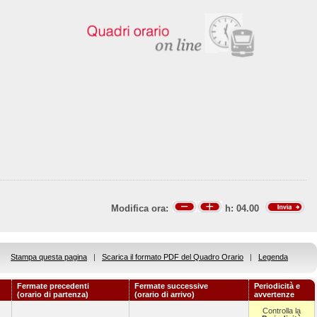
Modifica ora:
h:
04.00
Stampa questa pagina
|
Scarica il formato PDF del Quadro Orario
|
Legenda
Fermate precedenti
Fermate successive
Periodicità e
(orario di partenza)
(orario di arrivo)
avvertenze
Controlla la