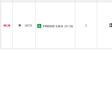
08.39
18275
2
FIRENZE S.M.N.
(07.38)