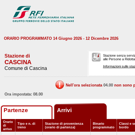
ORARIO PROGRAMMATO 14 Giugno 2026 - 12 Dicembre 2026
Stazione di
Stazione senza serviz
alle Persone a Ridotta 
CASCINA
Informazioni sulle staz
Comune di Cascina
Nell'ora selezionata
04.00
non sono pr
Ora impostata: 08.00
Partenze
Arrivi
Orario
Tipo e n. di
Stazione di provenienza
Binario
Classi e s
di
treno
(orario di partenza)
programmato
bordo
arrivo