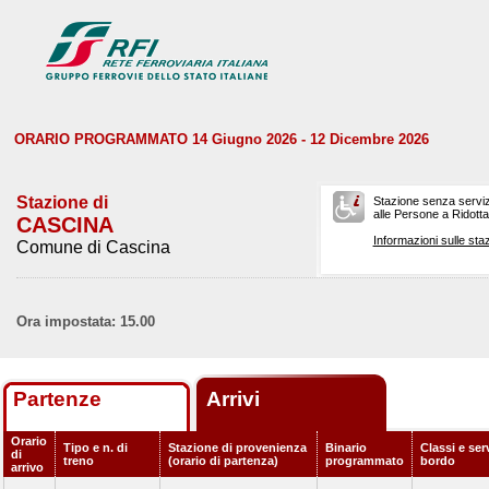
ORARIO PROGRAMMATO 14 Giugno 2026 - 12 Dicembre 2026
Stazione di
Stazione senza serviz
alle Persone a Ridotta 
CASCINA
Informazioni sulle staz
Comune di Cascina
Ora impostata: 15.00
Partenze
Arrivi
Orario
Tipo e n. di
Stazione di provenienza
Binario
Classi e serv
di
treno
(orario di partenza)
programmato
bordo
arrivo