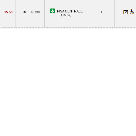
PISA CENTRALE
15.53
18190
1
(15.37)