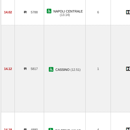
NAPOLI CENTRALE
14.02
5788
6
(13.14)
14.12
5817
1
CASSINO
(12.51)
14.18
4880
4