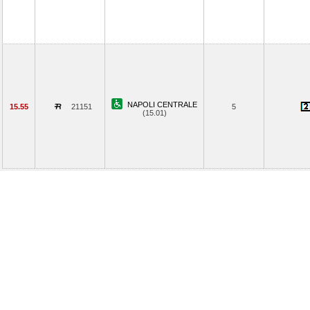
NAPOLI CENTRALE
15.55
21151
5
(15.01)