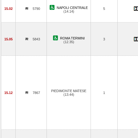
NAPOLI CENTRALE
15.02
5790
5
(14.14)
ROMA TERMINI
15.05
5843
3
(12.35)
PIEDIMONTE MATESE
15.12
7867
1
(13.44)