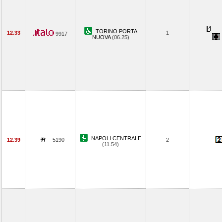
TORINO PORTA
12.33
1
9917
NUOVA
(06.25)
NAPOLI CENTRALE
12.39
5190
2
(11.54)