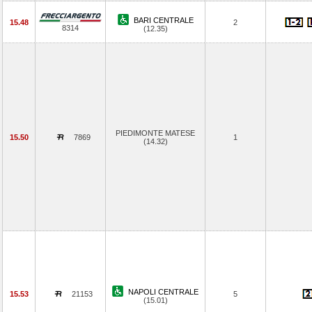
BARI CENTRALE
15.48
2
8314
(12.35)
PIEDIMONTE MATESE
15.50
7869
1
(14.32)
NAPOLI CENTRALE
15.53
21153
5
(15.01)