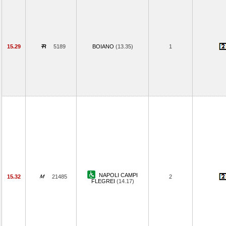
15.29
5189
BOIANO
(13.35)
1
NAPOLI CAMPI
15.32
21485
2
FLEGREI
(14.17)