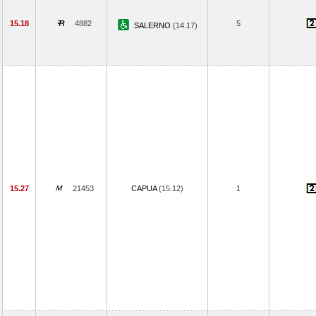
15.18
4882
5
SALERNO
(14.17)
15.27
21453
CAPUA
(15.12)
1