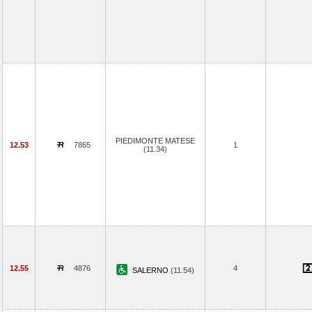
PIEDIMONTE MATESE
12.53
7865
1
(11.34)
12.55
4876
4
SALERNO
(11.54)