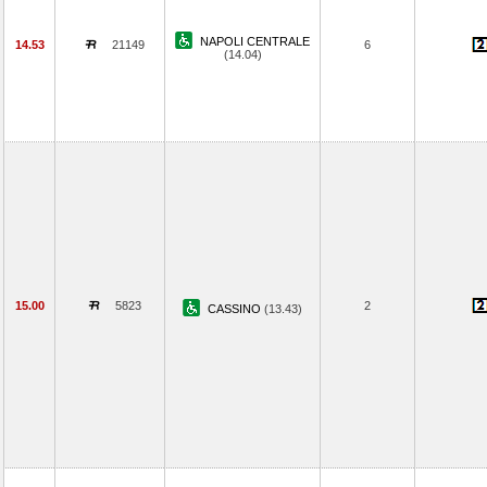
NAPOLI CENTRALE
14.53
21149
6
(14.04)
15.00
5823
2
CASSINO
(13.43)