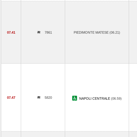
07.41
7861
PIEDIMONTE MATESE (06.21)
07.47
5820
NAPOLI CENTRALE
(06.59)