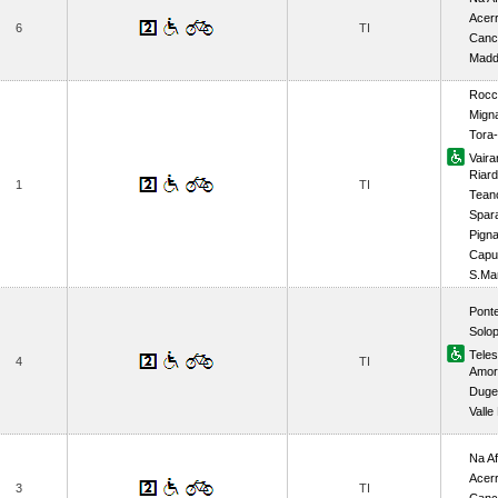
Acer
6
TI
Canc
Madda
Rocc
Mign
Tora
Vaira
Riard
1
TI
Tean
Spar
Pign
Capu
S.Ma
Pont
Solo
Tele
4
TI
Amor
Dugen
Valle
Na Af
Acer
3
TI