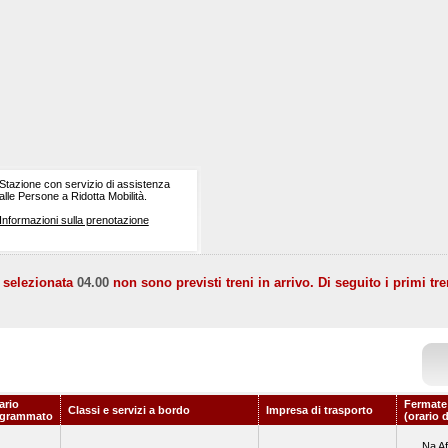
Stazione con servizio di assistenza
alle Persone a Ridotta Mobilità.
Informazioni sulla prenotazione
a selezionata
04.00
non sono previsti treni in arrivo. Di seguito i primi tre
ario
Fermate
Classi e servizi a bordo
Impresa di trasporto
ogrammato
(orario 
Na Af