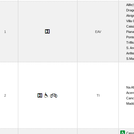
Alife
(
Drag
Alvi
Villa
Caia
1
EAV
Piana
Ponte
Trifli
S. An
Anfit
S.Ma
Na Af
Acer
2
TI
Canc
Madda
Casor