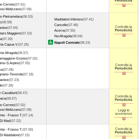
Periodicità
se-Cerreto
(07.01)
osi-Melizzano
(07.09)
o-Pietramelara
(06.53)
Maddaloni Inferiore
(07.41)
o
(06.58)
Cancello
(07.48)
Controlla la
anise
(07.04)
Periodicità
Acerra
(07.55)
ataro Maggiore
(07.10)
Na Afragola
(08.04)
a
(07.20)
Napoli Centrale
(08.23)
ria Capua V.
(07.26)
ia-Afragola
(06.57)
tamaggiore-Grumo
(07.02)
imo-S.Arpino
(07.05)
Controlla la
Periodicità
sa
(07.09)
ignano-Teverola
(07.18)
ianise
(07.23)
le
(07.28)
e-Casalduni
(06.47)
Controlla la
paca
(06.57)
Periodicità
se-Cerreto
(07.02)
osi-Melizzano
(07.09)
Leggi le
avvertenze
ta - Frasso T.
(07.14)
 Di Mad
(07.22)
Controlla la
ta - Frasso T.
(07.00)
Periodicità
 Di Maddaloni
(07.15)