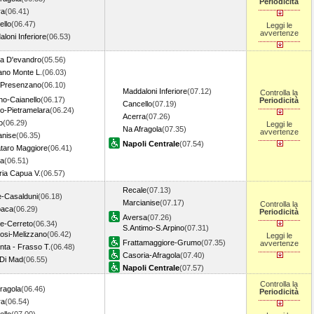
Periodicità
ra
(06.41)
ello
(06.47)
Leggi le
avvertenze
loni Inferiore
(06.53)
a D'evandro
(05.56)
ano Monte L.
(06.03)
-Presenzano
(06.10)
Maddaloni Inferiore
(07.12)
Controlla la
no-Caianello
(06.17)
Periodicità
Cancello
(07.19)
o-Pietramelara
(06.24)
Acerra
(07.26)
o
(06.29)
Leggi le
Na Afragola
(07.35)
avvertenze
anise
(06.35)
Napoli Centrale
(07.54)
ataro Maggiore
(06.41)
a
(06.51)
ria Capua V.
(06.57)
Recale
(07.13)
e-Casalduni
(06.18)
Marcianise
(07.17)
Controlla la
paca
(06.29)
Periodicità
Aversa
(07.26)
se-Cerreto
(06.34)
S.Antimo-S.Arpino
(07.31)
osi-Melizzano
(06.42)
Leggi le
Frattamaggiore-Grumo
(07.35)
avvertenze
ta - Frasso T.
(06.48)
Casoria-Afragola
(07.40)
 Di Mad
(06.55)
Napoli Centrale
(07.57)
Controlla la
ragola
(06.46)
Periodicità
ra
(06.54)