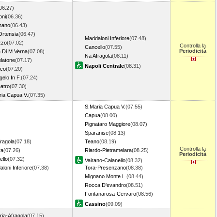
06.27)
oni
(06.36)
gnano
(06.43)
 Ortensia
(06.47)
Maddaloni Inferiore
(07.48)
zzo
(07.02)
Controlla la
Cancello
(07.55)
Periodicità
 Di M.Verna
(07.08)
Na Afragola
(08.11)
latone
(07.17)
Napoli Centrale
(08.31)
sco
(07.20)
gelo In F.
(07.24)
eatro
(07.30)
ria Capua V.
(07.35)
S.Maria Capua V.
(07.55)
Capua
(08.00)
Pignataro Maggiore
(08.07)
Sparanise
(08.13)
ragola
(07.18)
Teano
(08.19)
Controlla la
ra
(07.26)
Riardo-Pietramelara
(08.25)
Periodicità
ello
(07.32)
Vairano-Caianello
(08.32)
loni Inferiore
(07.38)
Tora-Presenzano
(08.38)
Mignano Monte L.
(08.44)
Rocca D'evandro
(08.51)
Fontanarosa-Cervaro
(08.56)
Cassino
(09.09)
ia-Afragola
(07.15)