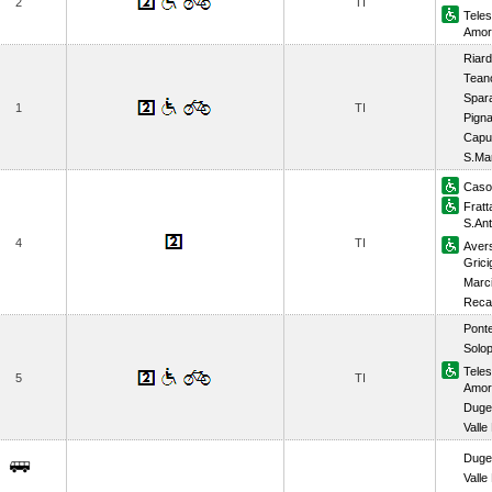
2
TI
Tele
Amor
Riard
Tean
Spar
1
TI
Pign
Capu
S.Ma
Casor
Frat
S.Ant
4
TI
Aver
Gric
Marc
Reca
Pont
Solo
Tele
5
TI
Amor
Dugen
Valle
Dugen
Valle