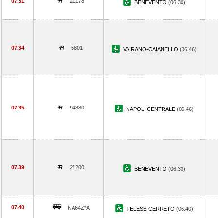
07.31
21178
BENEVENTO
(06.30)
07.34
5801
VAIRANO-CAIANELLO
(06.46)
07.35
94880
NAPOLI CENTRALE
(06.46)
07.39
21200
BENEVENTO
(06.33)
07.40
NA64Z*A
TELESE-CERRETO
(06.40)