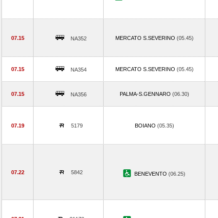
07.15
MERCATO S.SEVERINO
(05.45)
NA352
07.15
MERCATO S.SEVERINO
(05.45)
NA354
07.15
PALMA-S.GENNARO
(06.30)
NA356
07.19
5179
BOIANO
(05.35)
07.22
5842
BENEVENTO
(06.25)