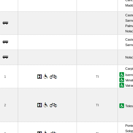
Canc
Madda
Caste
Sarn
Palm
Nola
Caste
Sarn
Nola
Carp
Isern
1
TI
Vena
Vaira
2
TI
Tele
Pont
Solo