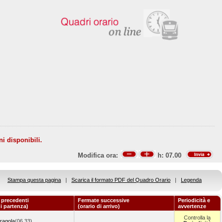
ni disponibili.
Modifica ora:
h:
07.00
Stampa questa pagina
|
Scarica il formato PDF del Quadro Orario
|
Legenda
 precedenti
Fermate successive
Periodicità e
di partenza)
(orario di arrivo)
avvertenze
Controlla la
ragola
(06.33)