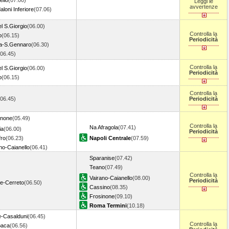
ello
(07.00)
Leggi le
avvertenze
loni Inferiore
(07.06)
l S.Giorgio
(06.00)
Controlla la
o
(06.15)
Periodicità
a-S.Gennaro
(06.30)
(06.45)
Controlla la
l S.Giorgio
(06.00)
Periodicità
o
(06.15)
Controlla la
(06.45)
Periodicità
inone
(05.49)
Controlla la
Na Afragola
(07.41)
ia
(06.00)
Periodicità
fro
(06.23)
Napoli Centrale
(07.59)
no-Caianello
(06.41)
Sparanise
(07.42)
Teano
(07.49)
Controlla la
Vairano-Caianello
(08.00)
Periodicità
se-Cerreto
(06.50)
Cassino
(08.35)
Frosinone
(09.10)
Roma Termini
(10.18)
e-Casalduni
(06.45)
Controlla la
paca
(06.56)