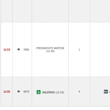
PIEDIMONTE MATESE
12.53
7865
1
(11.34)
12.55
4876
4
SALERNO
(11.54)