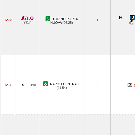
TORINO PORTA
12.33
1
9917
NUOVA
(06.25)
NAPOLI CENTRALE
12.39
5190
2
(11.54)