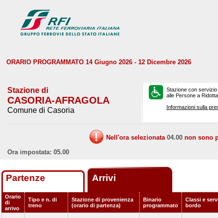
ORARIO PROGRAMMATO 14 Giugno 2026 - 12 Dicembre 2026
Stazione di
Stazione con servizio
alle Persone a Ridotta 
CASORIA-AFRAGOLA
Informazioni sulla pre
Comune di Casoria
Nell'ora selezionata
04.00
non sono pr
Ora impostata: 05.00
Partenze
Arrivi
Orario
Tipo e n. di
Stazione di provenienza
Binario
Classi e serv
di
treno
(orario di partenza)
programmato
bordo
arrivo