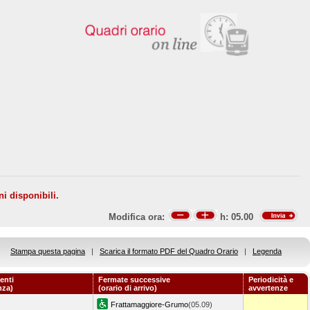
ni disponibili.
Modifica ora:
h:
05.00
Stampa questa pagina
|
Scarica il formato PDF del Quadro Orario
|
Legenda
enti
Fermate successive
Periodicità e
nza)
(orario di arrivo)
avvertenze
Frattamaggiore-Grumo
(05.09)