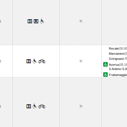
1
TI
Recale
(05.00
Marcianise
(0
Gricignano-T
2
TI
Aversa
(05.1
S.Antimo-S.A
Frattamaggi
1
TI