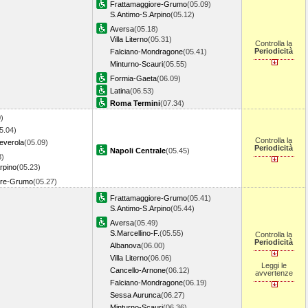
Frattamaggiore-Grumo
(05.09)
S.Antimo-S.Arpino
(05.12)
Aversa
(05.18)
Villa Literno
(05.31)
Controlla la
Periodicità
Falciano-Mondragone
(05.41)
Minturno-Scauri
(05.55)
Formia-Gaeta
(06.09)
Latina
(06.53)
Roma Termini
(07.34)
)
5.04)
Controlla la
everola
(05.09)
Periodicità
Napoli Centrale
(05.45)
8)
rpino
(05.23)
ore-Grumo
(05.27)
Frattamaggiore-Grumo
(05.41)
S.Antimo-S.Arpino
(05.44)
Aversa
(05.49)
S.Marcellino-F.
(05.55)
Controlla la
Periodicità
Albanova
(06.00)
Villa Literno
(06.06)
Leggi le
Cancello-Arnone
(06.12)
avvertenze
Falciano-Mondragone
(06.19)
Sessa Aurunca
(06.27)
Minturno-Scauri
(06.36)