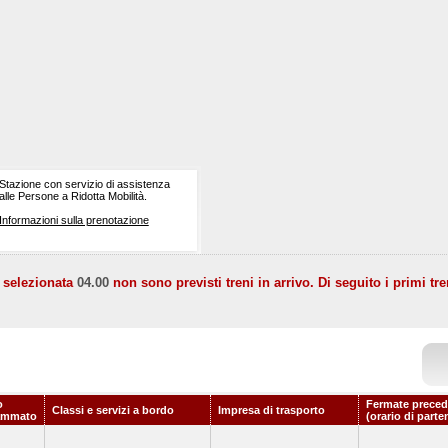
Stazione con servizio di assistenza
alle Persone a Ridotta Mobilità.
Informazioni sulla prenotazione
a selezionata
04.00
non sono previsti treni in arrivo. Di seguito i primi tre
o
Fermate preced
Classi e servizi a bordo
Impresa di trasporto
ammato
(orario di parte