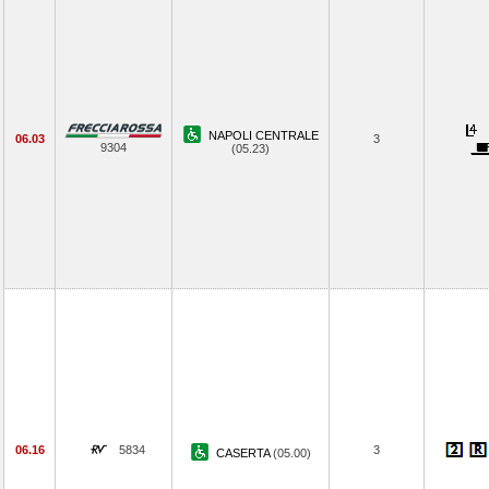
NAPOLI CENTRALE
06.03
3
9304
(05.23)
06.16
5834
3
CASERTA
(05.00)