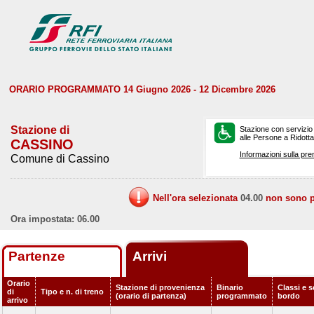
ORARIO PROGRAMMATO 14 Giugno 2026 - 12 Dicembre 2026
Stazione di
Stazione con servizio
alle Persone a Ridotta 
CASSINO
Informazioni sulla pre
Comune di Cassino
Nell'ora selezionata
04.00
non sono pr
Ora impostata: 06.00
Partenze
Arrivi
Orario
Stazione di provenienza
Binario
Classi e s
di
Tipo e n. di treno
(orario di partenza)
programmato
bordo
arrivo