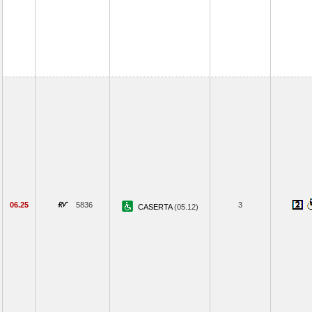
06.25
5836
3
CASERTA
(05.12)