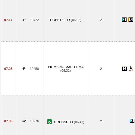
07.17
19422
ORBETELLO
(06.02)
2
PIOMBINO MARITTIMA
07.25
19450
2
(06.32)
07.35
18276
2
GROSSETO
(06.47)