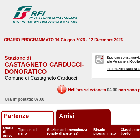
ORARIO PROGRAMMATO 14 Giugno 2026 - 12 Dicembre 2026
Stazione di
Stazione senza serviz
alle Persone a Ridotta 
CASTAGNETO CARDUCCI-
Informazioni sulle staz
DONORATICO
Comune di Castagneto Carducci
Nell'ora selezionata
04.00
non sono pr
Ora impostata: 07.00
Partenze
Arrivi
Orario
Tipo e n. di
Stazione di provenienza
Binario
Classi e ser
di
treno
(orario di partenza)
programmato
bordo
arrivo