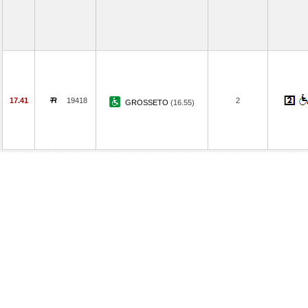
17.41
19418
2
GROSSETO
(16.55)