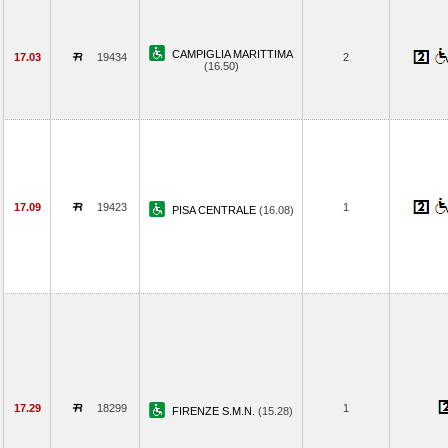
CAMPIGLIA MARITTIMA
17.03
19434
2
(16.50)
17.09
19423
1
PISA CENTRALE
(16.08)
17.29
18299
1
FIRENZE S.M.N.
(15.28)