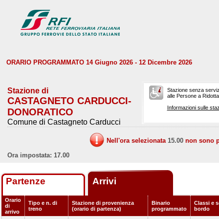
ORARIO PROGRAMMATO 14 Giugno 2026 - 12 Dicembre 2026
Stazione di
Stazione senza serviz
alle Persone a Ridotta 
CASTAGNETO CARDUCCI-
Informazioni sulle staz
DONORATICO
Comune di Castagneto Carducci
Nell'ora selezionata
15.00
non sono pr
Ora impostata: 17.00
Partenze
Arrivi
Orario
Tipo e n. di
Stazione di provenienza
Binario
Classi e s
di
treno
(orario di partenza)
programmato
bordo
arrivo