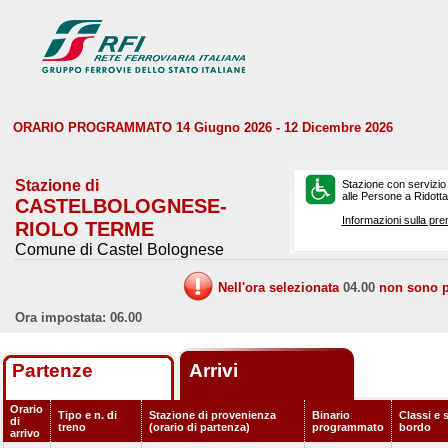
ORARIO PROGRAMMATO 14 Giugno 2026 - 12 Dicembre 2026
Stazione di
Stazione con servizio
alle Persone a Ridotta 
CASTELBOLOGNESE-
Informazioni sulla pre
RIOLO TERME
Comune di Castel Bolognese
Nell'ora selezionata
04.00
non sono pr
Ora impostata: 06.00
Partenze
Arrivi
Orario
Tipo e n. di
Stazione di provenienza
Binario
Classi e s
di
treno
(orario di partenza)
programmato
bordo
arrivo