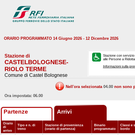
ORARIO PROGRAMMATO 14 Giugno 2026 - 12 Dicembre 2026
Stazione di
Stazione con servizio
alle Persone a Ridotta 
CASTELBOLOGNESE-
Informazioni sulla pre
RIOLO TERME
Comune di Castel Bolognese
Nell'ora selezionata
04.00
non sono pr
Ora impostata: 06.00
Partenze
Arrivi
Orario
Tipo e n. di
Stazione di provenienza
Binario
Classi e s
di
treno
(orario di partenza)
programmato
bordo
arrivo