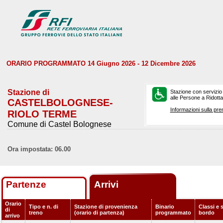
ORARIO PROGRAMMATO 14 Giugno 2026 - 12 Dicembre 2026
Stazione di
Stazione con servizio
alle Persone a Ridotta 
CASTELBOLOGNESE-
Informazioni sulla pre
RIOLO TERME
Comune di Castel Bolognese
Ora impostata: 06.00
Partenze
Arrivi
Orario
Tipo e n. di
Stazione di provenienza
Binario
Classi e s
di
treno
(orario di partenza)
programmato
bordo
arrivo