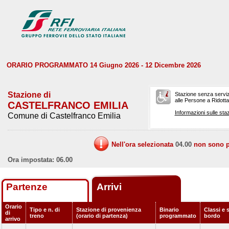
ORARIO PROGRAMMATO 14 Giugno 2026 - 12 Dicembre 2026
Stazione di
Stazione senza serviz
alle Persone a Ridotta 
CASTELFRANCO EMILIA
Informazioni sulle staz
Comune di Castelfranco Emilia
Nell'ora selezionata
04.00
non sono pr
Ora impostata: 06.00
Partenze
Arrivi
Orario
Tipo e n. di
Stazione di provenienza
Binario
Classi e s
di
treno
(orario di partenza)
programmato
bordo
arrivo