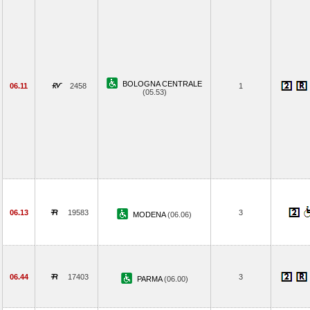
BOLOGNA CENTRALE
06.11
2458
1
(05.53)
06.13
19583
3
MODENA
(06.06)
06.44
17403
3
PARMA
(06.00)