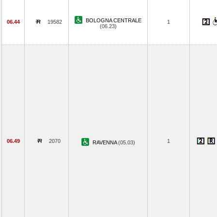
BOLOGNA CENTRALE
06.44
19582
1
(06.23)
06.49
2070
1
RAVENNA
(05.03)