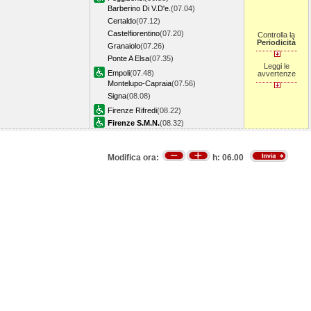
Barberino Di V.D'e.
(07.04)
Certaldo
(07.12)
Castelfiorentino
(07.20)
Controlla la
Periodicità
Granaiolo
(07.26)
Ponte A Elsa
(07.35)
Leggi le
Empoli
(07.48)
avvertenze
Montelupo-Capraia
(07.56)
Signa
(08.08)
Firenze Rifredi
(08.22)
Firenze S.M.N.
(08.32)
Modifica ora:
h:
06.00