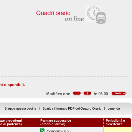
ni disponibili.
Modifica ora:
h:
06.00
Stampa questa pagina
|
Scarica il formato PDF del Quadro Orario
|
Legenda
ate precedenti
Fermate successive
Periodicità e
io di partenza)
(orario di arrivo)
avvertenze
Poggibonsi
(06.58)