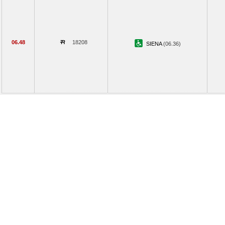
06.48
18208
SIENA
(06.36)