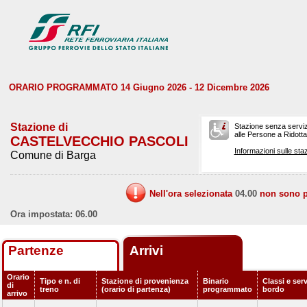
ORARIO PROGRAMMATO 14 Giugno 2026 - 12 Dicembre 2026
Stazione di
Stazione senza serviz
alle Persone a Ridotta 
CASTELVECCHIO PASCOLI
Informazioni sulle staz
Comune di Barga
Nell'ora selezionata
04.00
non sono pr
Ora impostata: 06.00
Partenze
Arrivi
Orario
Tipo e n. di
Stazione di provenienza
Binario
Classi e serv
di
treno
(orario di partenza)
programmato
bordo
arrivo