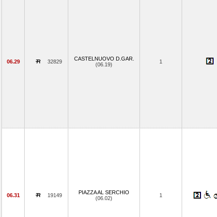
CASTELNUOVO D.GAR.
06.29
32829
1
(06.19)
PIAZZA AL SERCHIO
06.31
19149
1
(06.02)