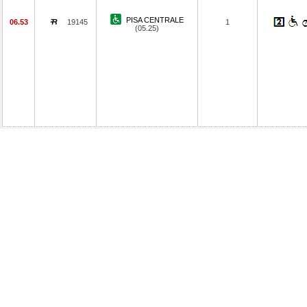
PISA CENTRALE
06.53
19145
1
(05.25)