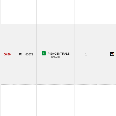
PISA CENTRALE
06.50
83671
1
(05.25)